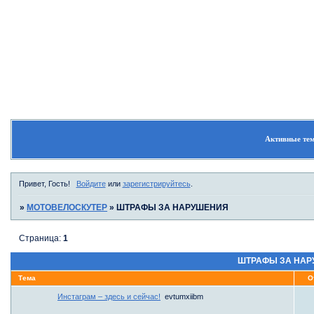
Форум
Участники
Поиск
Активные те
Привет, Гость!
Войдите
или
зарегистрируйтесь
.
»
МОТОВЕЛОСКУТЕР
»
ШТРАФЫ ЗА НАРУШЕНИЯ
Страница:
1
ШТРАФЫ ЗА НАР
Тема
О
Инстаграм – здесь и сейчас!
evtumxiibm