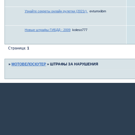
Узнайте секреты онлайн рулетки (2021г).
evtumxiibm
Новые штрафы ГИБДД - 2009
koleso777
Страница:
1
»
МОТОВЕЛОСКУТЕР
»
ШТРАФЫ ЗА НАРУШЕНИЯ