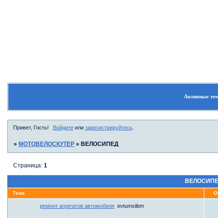
Форум
Участники
Поиск
Активные те
Привет, Гость!
Войдите
или
зарегистрируйтесь
.
»
МОТОВЕЛОСКУТЕР
»
ВЕЛОСИПЕД
Страница:
1
ВЕЛОСИП
Тема
О
ремонт агрегатов автомобиля
evtumxiibm