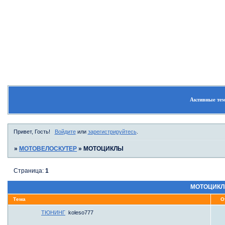
Форум
Участники
Поиск
Активные те
Привет, Гость!
Войдите
или
зарегистрируйтесь
.
»
МОТОВЕЛОСКУТЕР
»
МОТОЦИКЛЫ
Страница:
1
МОТОЦИК
Тема
О
ТЮНИНГ
koleso777