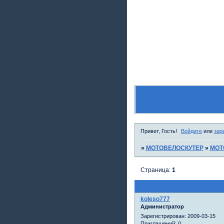
Привет, Гость!
Войдите
или
зар
»
МОТОВЕЛОСКУТЕР
»
МОТ
Страница:
1
koleso777
Администратор
Зарегистрирован
: 2009-03-15
Приглашений:
0