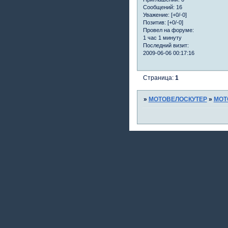
Сообщений:
16
Уважение:
[+0/-0]
Позитив:
[+0/-0]
Провел на форуме:
1 час 1 минуту
Последний визит:
2009-06-06 00:17:16
Страница:
1
»
МОТОВЕЛОСКУТЕР
»
МОТ